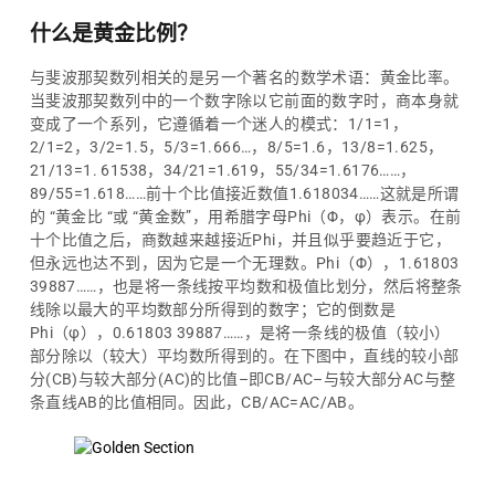
什么是黄金比例？
与斐波那契数列相关的是另一个著名的数学术语：黄金比率。
当斐波那契数列中的一个数字除以它前面的数字时，商本身就
变成了一个系列，它遵循着一个迷人的模式：1/1=1，
2/1=2，3/2=1.5，5/3=1.666…，8/5=1.6，13/8=1.625，
21/13=1. 61538，34/21=1.619，55/34=1.6176……，
89/55=1.618……前十个比值接近数值1.618034……这就是所谓
的 “黄金比 “或 “黄金数”，用希腊字母Phi（Φ，φ）表示。在前
十个比值之后，商数越来越接近Phi，并且似乎要趋近于它，
但永远也达不到，因为它是一个无理数。Phi（Φ），1.61803
39887……，也是将一条线按平均数和极值比划分，然后将整条
线除以最大的平均数部分所得到的数字；它的倒数是
Phi（φ），0.61803 39887……，是将一条线的极值（较小）
部分除以（较大）平均数所得到的。在下图中，直线的较小部
分(CB)与较大部分(AC)的比值–即CB/AC–与较大部分AC与整
条直线AB的比值相同。因此，CB/AC=AC/AB。